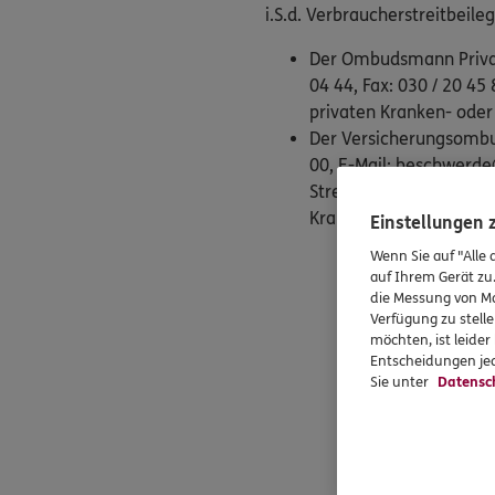
i.S.d. Verbraucherstreitbeile
Der Ombudsmann Private
04 44, Fax: 030 / 20 
privaten Kranken- oder
Der Versicherungsombud
00, E-Mail: beschwer
Streitigkeiten im Zus
Krankenversicherungen,
Einstellungen
Wenn Sie auf "Alle 
auf Ihrem Gerät zu
die Messung von Ma
Verfügung zu stelle
möchten, ist leide
Entscheidungen jed
Unser T
Sie unter
Datensc