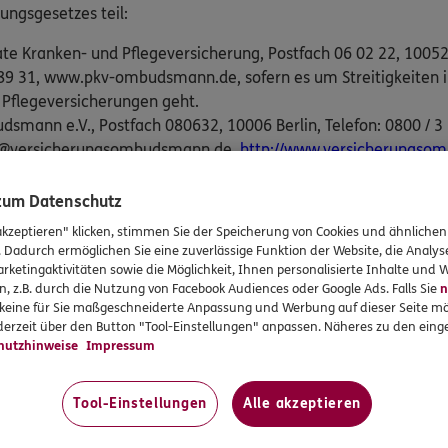
gungsgesetzes teil:
 Kranken- und Pflegeversicherung, Postfach 06 02 22, 10052 B
45 89 31, www.pkv-ombudsmann.de, sofern es um Streitigkeit
 Pflegeversicherungen geht.
smann e.V., Postfach 080632, 10006 Berlin, Telefon: 0800 / 3 6
de@versicherungsombudsmann.de,
http://www.versicherungso
ammenhang mit anderen privaten Versicherungen geht (außer p
 Kreditversicherungen u., Rückversicherungen).
 zum Datenschutz
akzeptieren" klicken, stimmen Sie der Speicherung von Cookies und ähnlichen
. Dadurch ermöglichen Sie eine zuverlässige Funktion der Website, die Analy
rketingaktivitäten sowie die Möglichkeit, Ihnen personalisierte Inhalte und
n, z.B. durch die Nutzung von Facebook Audiences oder Google Ads. Falls Sie
n
r keine für Sie maßgeschneiderte Anpassung und Werbung auf dieser Seite mö
UNSER TEAM
erzeit über den Button "Tool-Einstellungen" anpassen. Näheres zu den einge
eam am Standort
ERGO Versicherung Jürg
hutzhinweise
Impressum
Tool-Einstellungen
Alle akzeptieren