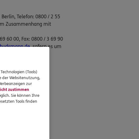
erlin, Telefon: 0800 / 2 55
en im Zusammenhang mit
9 60 00, Fax: 0800 / 3 69 90
mbudsmann.de
, sofern es um
rivaten
 Technologien (Tools)
se der Websitenutzung,
 Werbeanzeigen zur
icht zustimmen
glich. Sie können Ihre
setzten Tools finden
en Stinn