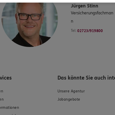
Jürgen
Stinn
Versicherungsfachman
n
Tel:
02723/919800
rvices
Das könnte Sie auch int
en
Unsere Agentur
en
Jobangebote
formationen