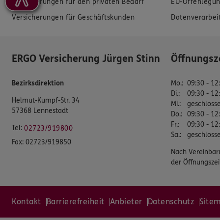
Versicherungen für den privaten Bedarf
EU-Offenlegun
Versicherungen für Geschäftskunden
Datenverarbei
ERGO Versicherung Jürgen Stinn
Öffnungsz
Bezirksdirektion
Mo.
:
09:30 - 12
Di.
:
09:30 - 12
Helmut-Kumpf-Str. 34
Mi.
:
geschloss
57368 Lennestadt
Do.
:
09:30 - 12
Fr.
:
09:30 - 12
Tel:
02723/919800
Sa.
:
geschloss
Fax:
02723/919850
Nach Vereinbar
der Öffnungszei
Kontakt
Barrierefreiheit
Anbieter
Datenschutz
Site