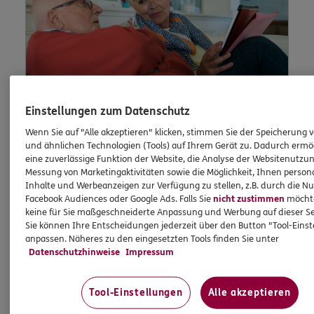
Einstellungen zum Datenschutz
Wenn Sie auf "Alle akzeptieren" klicken, stimmen Sie der Speicherung 
und ähnlichen Technologien (Tools) auf Ihrem Gerät zu. Dadurch ermö
Lob und
eine zuverlässige Funktion der Website, die Analyse der Websitenutzun
Messung von Marketingaktivitäten sowie die Möglichkeit, Ihnen persona
Beschwerde
Inhalte und Werbeanzeigen zur Verfügung zu stellen, z.B. durch die N
Facebook Audiences oder Google Ads. Falls Sie
nicht zustimmen
möchten
keine für Sie maßgeschneiderte Anpassung und Werbung auf dieser Se
Sie können Ihre Entscheidungen jederzeit über den Button "Tool-Eins
anpassen. Näheres zu den eingesetzten Tools finden Sie unter
Waren Sie unzufrieden mit uns oder möchten
Datenschutzhinweise
Impressum
Sie uns loben? Dann können Sie uns Ihre
Meinung hier mitteilen.
Tool-Einstellungen
Alle akzeptieren