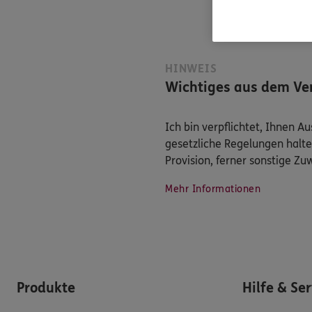
HINWEIS
Wichtiges aus dem Ver
Ich bin verpflichtet, Ihnen 
gesetzliche Regelungen halte
Provision, ferner sonstige Z
Mehr Informationen
Produkte
Hilfe & Se