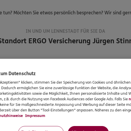
e tun? Möchten Sie etwas persönlich besprechen? Wir sind gerne
IN UND UM LENNESTADT FÜR SIE DA
Standort
ERGO Versicherung Jürgen Stin
 zum Datenschutz
Jürgen
Stinn
akzeptieren" klicken, stimmen Sie der Speicherung von Cookies und ähnlichen
Versicherungsfachman
. Dadurch ermöglichen Sie eine zuverlässige Funktion der Website, die Analy
rketingaktivitäten sowie die Möglichkeit, Ihnen personalisierte Inhalte und
n
n, z.B. durch die Nutzung von Facebook Audiences oder Google Ads. Falls Sie
n
r keine für Sie maßgeschneiderte Anpassung und Werbung auf dieser Seite mö
Tel:
02723/919800
erzeit über den Button "Tool-Einstellungen" anpassen. Näheres zu den einge
hutzhinweise
Impressum