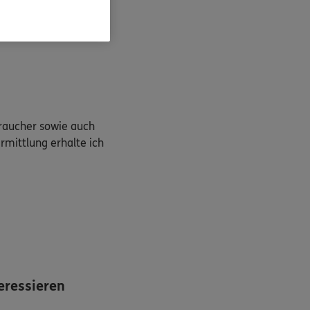
braucher sowie auch
rmittlung erhalte ich
eressieren