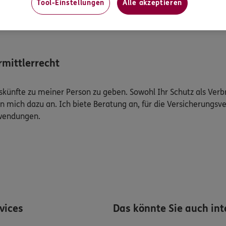
Tool-Einstellungen
Alle akzeptieren
Mehr
mittlerrecht
Auskünfte zu meiner Person zu geben. Sowohl Ihr Schutz als Ver
n mich dazu an. Ich biete Beratung an, für die Versicherungsve
uwendungen.
rvices
Das könnte Sie auch int