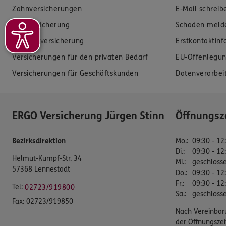
Zahnversicherungen
E-Mail schreib
Kfz-Versicherung
Schaden meld
Krankenversicherung
Erstkontaktin
Versicherungen für den privaten Bedarf
EU-Offenlegun
Versicherungen für Geschäftskunden
Datenverarbei
ERGO Versicherung Jürgen Stinn
Öffnungsz
Bezirksdirektion
Mo.
:
09:30 - 12
Di.
:
09:30 - 12
Helmut-Kumpf-Str. 34
Mi.
:
geschloss
57368 Lennestadt
Do.
:
09:30 - 12
Fr.
:
09:30 - 12
Tel:
02723/919800
Sa.
:
geschloss
Fax:
02723/919850
Nach Vereinbar
der Öffnungszei