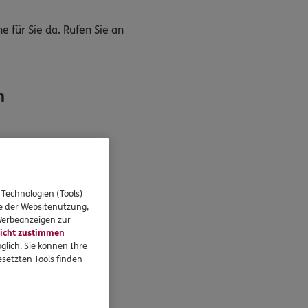
 für Sie da. Rufen Sie an
n
 Technologien (Tools)
se der Websitenutzung,
 Werbeanzeigen zur
icht zustimmen
glich. Sie können Ihre
setzten Tools finden