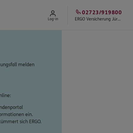
02723/919800
ERGO Versicherung Jürgen Stinn
Log-in
tungsfall melden
line:
undenportal
formationen ein.
 kümmert sich ERGO.