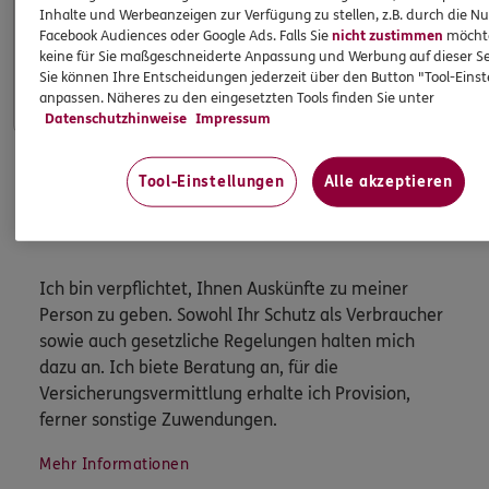
Inhalte und Werbeanzeigen zur Verfügung zu stellen, z.B. durch die N
Apps & Mobile Services
Facebook Audiences oder Google Ads. Falls Sie
nicht zustimmen
möchten
keine für Sie maßgeschneiderte Anpassung und Werbung auf dieser Se
Mehr
Sie können Ihre Entscheidungen jederzeit über den Button "Tool-Eins
anpassen. Näheres zu den eingesetzten Tools finden Sie unter
Datenschutzhinweise
Impressum
Tool-Einstellungen
Alle akzeptieren
HINWEIS
Wichtiges aus dem Vermittlerrecht
Ich bin verpflichtet, Ihnen Auskünfte zu meiner
Person zu geben. Sowohl Ihr Schutz als Verbraucher
sowie auch gesetzliche Regelungen halten mich
dazu an. Ich biete Beratung an, für die
Versicherungsvermittlung erhalte ich Provision,
ferner sonstige Zuwendungen.
Mehr Informationen