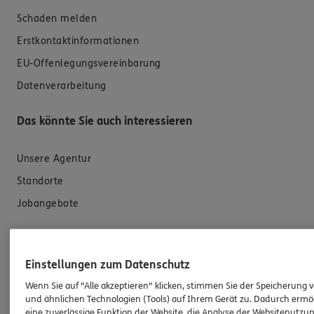
Schaden melden
Erstkontaktinformationen
EU-Offenlegungsvereinbarung
Datenverarbeitung
Das könnte Sie auch interessieren
Unsere Agentur
Standorte
Jobangebote
ERGO Versicherung Jürgen Stinn
Einstellungen zum Datenschutz
Bezirksdirektion
Wenn Sie auf "Alle akzeptieren" klicken, stimmen Sie der Speicherung 
und ähnlichen Technologien (Tools) auf Ihrem Gerät zu. Dadurch ermö
Helmut-Kumpf-Str. 34
eine zuverlässige Funktion der Website, die Analyse der Websitenutzun