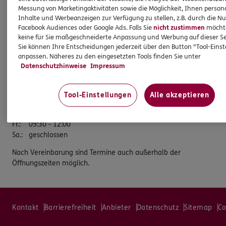
57368 Lennestadt
Messung von Marketingaktivitäten sowie die Möglichkeit, Ihnen persona
Inhalte und Werbeanzeigen zur Verfügung zu stellen, z.B. durch die N
Tel:
02723/919800
Facebook Audiences oder Google Ads. Falls Sie
nicht zustimmen
möchten
keine für Sie maßgeschneiderte Anpassung und Werbung auf dieser Se
Fax:
02723/919850
Sie können Ihre Entscheidungen jederzeit über den Button "Tool-Eins
Öffnungszeiten
anpassen. Näheres zu den eingesetzten Tools finden Sie unter
Datenschutzhinweise
Impressum
Mo.
:
09:30 - 12:00 und 14:30 - 17:00
Di.
:
09:30 - 12:00 und 14:30 - 17:00
Tool-Einstellungen
Alle akzeptieren
Mi.
:
geschlossen
Do.
:
09:30 - 12:00 und 14:30 - 17:00
Fr.
:
09:30 - 12:00
Sa.
:
geschlossen
Nach Vereinbarung sind Termine auch außerhalb der
Öffnungszeiten möglich.
Kontakt
Barrierefreiheit
Anbieter
Datenschutz
Sitemap
Co