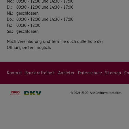
Mo.
:
09:30 - 12:00 und 14:30 - 17:00
Di.
:
09:30 - 12:00 und 14:30 - 17:00
Mi.
:
geschlossen
Do.
:
09:30 - 12:00 und 14:30 - 17:00
Fr.
:
09:30 - 12:00
Sa.
:
geschlossen
Nach Vereinbarung sind Termine auch außerhalb der
Öffnungszeiten möglich.
Kontakt
Barrierefreiheit
Anbieter
Datenschutz
Sitemap
Co
©
2026 ERGO. Alle Rechte vorbehalten.