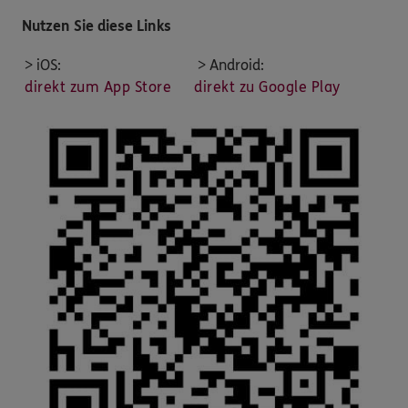
Nutzen Sie diese Links
> iOS:
> Android:
direkt zum App Store
direkt zu Google Play