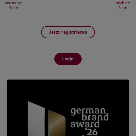
vorherige
nächste
Seite
Seite
Jetzt registrieren
Login