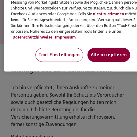
Jürgen
Stinn
Messung von Marketingaktivitäten sowie die Möglichkeit, Ihnen persona
Inhalte und Werbeanzeigen zur Verfügung zu stellen, z.B. durch die N
Versicherungsfachmann
Facebook Audiences oder Google Ads. Falls Sie
nicht zustimmen
möchten
keine für Sie maßgeschneiderte Anpassung und Werbung auf dieser Se
Tel:
02723/919800
Sie können Ihre Entscheidungen jederzeit über den Button "Tool-Eins
anpassen. Näheres zu den eingesetzten Tools finden Sie unter
Datenschutzhinweise
Impressum
Mehr
Tool-Einstellungen
Alle akzeptieren
HINWEIS
Wichtiges aus dem Vermittlerrecht
Ich bin verpflichtet, Ihnen Auskünfte zu meiner
Person zu geben. Sowohl Ihr Schutz als Verbraucher
sowie auch gesetzliche Regelungen halten mich
dazu an. Ich biete Beratung an, für die
Versicherungsvermittlung erhalte ich Provision,
ferner sonstige Zuwendungen.
Mehr Informationen